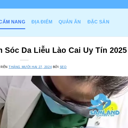
CẨM NANG
ĐỊA ĐIỂM
QUÁN ĂN
ĐẶC SẢN
 Sóc Da Liễu Lào Cai Uy Tín 2025
TRÊN
THÁNG MƯỜI HAI 27, 2024
BỞI
SEO