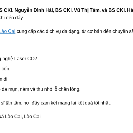
S CKI. Nguyễn Đình Hải, BS CKI. Vũ Thị Tám, và BS CKI. H
khi đến đây.
Lào Cai
cung cấp các dịch vụ đa dạng, từ cơ bản đến chuyên s
ng nghệ Laser CO2.
tiến.
n di.
o da mụn, nám và thu nhỏ lỗ chân lông.
sĩ tận tâm, nơi đây cam kết mang lại kết quả tốt nhất.
xã Lào Cai, Lào Cai