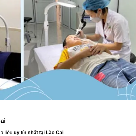
ai
a liễu
uy tín nhất tại Lào Cai
.