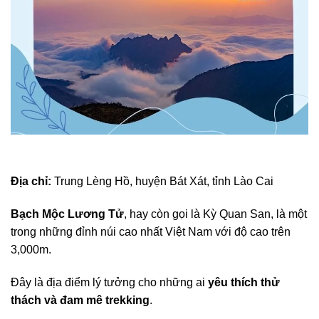
Địa chỉ:
Trung Lèng Hồ, huyện Bát Xát, tỉnh Lào Cai
Bạch Mộc Lương Tử
, hay còn gọi là Kỳ Quan San, là một
trong những đỉnh núi cao nhất Việt Nam với độ cao trên
3,000m.
Đây là địa điểm lý tưởng cho những ai
yêu thích thử
thách và đam mê trekking
.