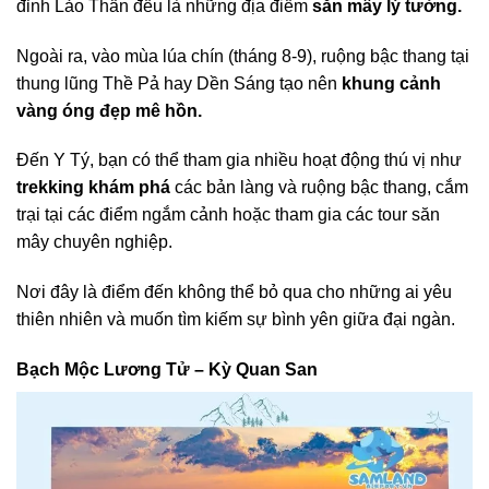
đỉnh Lảo Thẩn đều là những địa điểm
săn mây lý tưởng.
Ngoài ra, vào mùa lúa chín (tháng 8-9), ruộng bậc thang tại
thung lũng Thề Pả hay Dền Sáng tạo nên
khung cảnh
vàng óng đẹp mê hồn.
Đến Y Tý, bạn có thể tham gia nhiều hoạt động thú vị như
trekking khám phá
các bản làng và ruộng bậc thang, cắm
trại tại các điểm ngắm cảnh hoặc tham gia các tour săn
mây chuyên nghiệp.
Nơi đây là điểm đến không thể bỏ qua cho những ai yêu
thiên nhiên và muốn tìm kiếm sự bình yên giữa đại ngàn.
Bạch Mộc Lương Tử – Kỳ Quan San