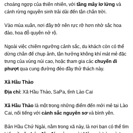
choáng ngợp của thiên nhiên, với
tầng mây lơ lửng
và
cánh rừng nguyên sinh trải dài đến tận chân trời.
Vào mùa xuân, nơi đây trở nên rực rỡ hơn nhờ sắc hoa
đào, hoa đỗ quyên nở rộ.
Ngoài việc chiêm ngưỡng cảnh sắc, du khách còn có thể
dừng chân để chụp ảnh, tận hưởng không khí mát mẻ đặc
trưng của vùng núi cao, hoặc tham gia các
chuyến đi
phượt
qua cung đường đèo đầy thử thách này.
Xã Hầu Thào
Địa chỉ:
Xã Hầu Thào, SaPa, tỉnh Lào Cai
Xã Hầu Thào
là một trong những điểm đến mới mẻ tại Lào
Cai, nổi tiếng với
cảnh sắc nguyên sơ
và bình yên.
Bản Hầu Chứ Ngài, nằm trong xã này, là nơi bạn có thể tìm