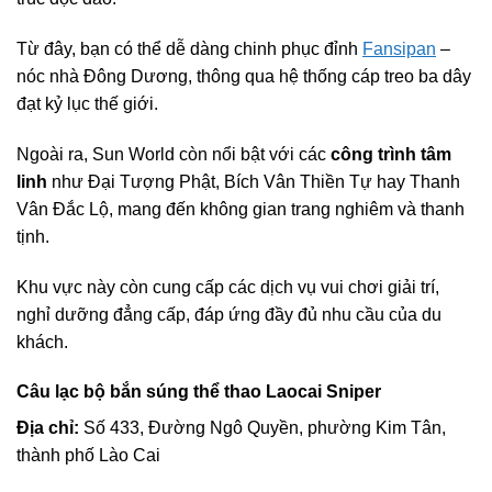
Từ đây, bạn có thể dễ dàng chinh phục đỉnh
Fansipan
–
nóc nhà Đông Dương, thông qua hệ thống cáp treo ba dây
đạt kỷ lục thế giới.
Ngoài ra, Sun World còn nổi bật với các
công trình tâm
linh
như Đại Tượng Phật, Bích Vân Thiền Tự hay Thanh
Vân Đắc Lộ, mang đến không gian trang nghiêm và thanh
tịnh.
Khu vực này còn cung cấp các dịch vụ vui chơi giải trí,
nghỉ dưỡng đẳng cấp, đáp ứng đầy đủ nhu cầu của du
khách.
Câu lạc bộ bắn súng thể thao Laocai Sniper
Địa chỉ:
Số 433, Đường Ngô Quyền, phường Kim Tân,
thành phố Lào Cai