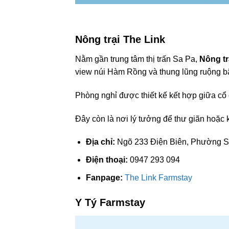
Nông trại The Link
Nằm gần trung tâm thị trấn Sa Pa,
Nông tr
view núi Hàm Rồng và thung lũng ruộng b
Phòng nghỉ được thiết kế kết hợp giữa cổ đ
Đây còn là nơi lý tưởng để thư giãn hoặ
Địa chỉ:
Ngõ 233 Điện Biên, Phường Sa
Điện thoại:
0947 293 094
Fanpage:
The Link Farmstay
Y Tý Farmstay