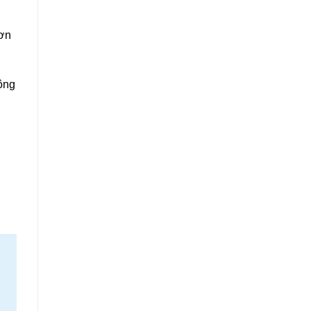
Sơn
ộng