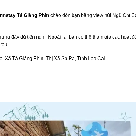
rmstay Tả Giàng Phìn
chào đón bạn bằng view núi Ngũ Chỉ 
ng đầy đủ tiện nghi. Ngoài ra, bạn có thể tham gia các hoạt đ
rau.
Xã Tả Giàng Phìn, Thị Xã Sa Pa, Tỉnh Lào Cai