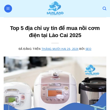
Chuyển
đến
nội
dung
Top 5 địa chỉ uy tín để mua nồi cơm
điện tại Lào Cai 2025
ĐÃ ĐĂNG TRÊN
THÁNG MƯỜI HAI 26, 2024
BỞI
SEO