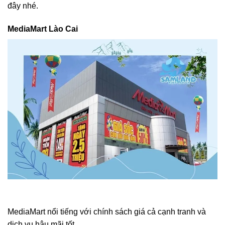
đây nhé.
MediaMart Lào Cai
MediaMart nổi tiếng với chính sách giá cả cạnh tranh và
dịch vụ hậu mãi tốt.