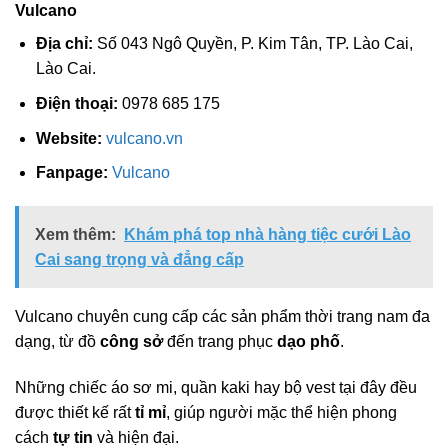
Vulcano
Địa chỉ:
Số 043 Ngô Quyền, P. Kim Tân, TP. Lào Cai,
Lào Cai.
Điện thoại:
0978 685 175
Website:
vulcano.vn
Fanpage:
Vulcano
Xem thêm:
Khám phá top nhà hàng tiệc cưới Lào
Cai sang trọng và đẳng cấp
Vulcano chuyên cung cấp các sản phẩm thời trang nam đa
dạng, từ đồ
công sở
đến trang phục
dạo phố
.
Những chiếc áo sơ mi, quần kaki hay bộ vest tại đây đều
được thiết kế rất
tỉ mỉ
, giúp người mặc thể hiện phong
cách
tự tin
và hiện đại.