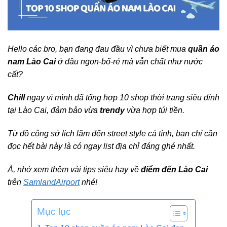
Hello các bro, bạn đang đau đầu vì chưa biết mua
quần áo
nam Lào Cai
ở đâu ngon-bổ-rẻ mà vẫn chất như nước
cất?
Chill
ngay vì mình đã tổng hợp 10 shop thời trang siêu đỉnh
tại Lào Cai, đảm bảo vừa
trendy
vừa hợp túi tiền.
Từ đồ công sở lịch lãm đến street style cá tính, bạn chỉ cần
đọc hết bài này là có ngay list địa chỉ đáng ghé nhất.
À, nhớ xem thêm vài tips siêu hay về
điểm đến Lào Cai
trên
SamlandAirport
nhé!
Mục lục