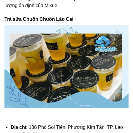
lượng ổn định của Mixue.
Trà sữa Chuồn Chuồn Lào Cai
Địa chỉ:
188 Phó Soi Tiến, Phường Kim Tân, TP. Lào