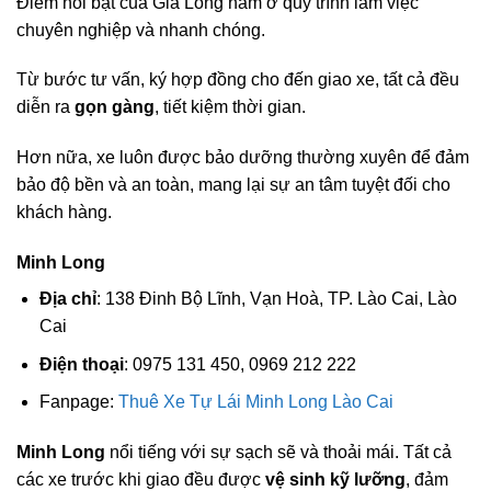
Điểm nổi bật của Gia Long nằm ở quy trình làm việc
chuyên nghiệp và nhanh chóng.
Từ bước tư vấn, ký hợp đồng cho đến giao xe, tất cả đều
diễn ra
gọn gàng
, tiết kiệm thời gian.
Hơn nữa, xe luôn được bảo dưỡng thường xuyên để đảm
bảo độ bền và an toàn, mang lại sự an tâm tuyệt đối cho
khách hàng.
Minh Long
Địa chỉ
: 138 Đinh Bộ Lĩnh, Vạn Hoà, TP. Lào Cai, Lào
Cai
Điện thoại
: 0975 131 450, 0969 212 222
Fanpage:
Thuê Xe Tự Lái Minh Long Lào Cai
Minh Long
nổi tiếng với sự sạch sẽ và thoải mái. Tất cả
các xe trước khi giao đều được
vệ sinh kỹ lưỡng
, đảm