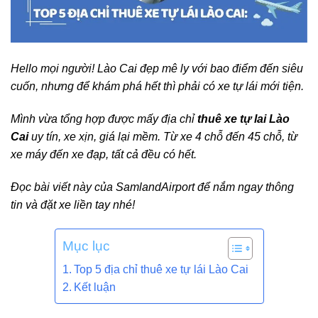
Hello mọi người! Lào Cai đẹp mê ly với bao điểm đến siêu
cuốn, nhưng để khám phá hết thì phải có xe tự lái mới tiện.
Mình vừa tổng hợp được mấy địa chỉ
thuê xe tự lai Lào
Cai
uy tín, xe xịn, giá lại mềm. Từ xe 4 chỗ đến 45 chỗ, từ
xe máy đến xe đạp, tất cả đều có hết.
Đọc bài viết này của SamlandAirport để nắm ngay thông
tin và đặt xe liền tay nhé!
Mục lục
Top 5 địa chỉ thuê xe tự lái Lào Cai
Kết luận