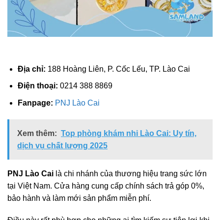
Địa chỉ:
188 Hoàng Liên, P. Cốc Lếu, TP. Lào Cai
Điện thoại:
0214 388 8869
Fanpage:
PNJ Lào Cai
Xem thêm:
Top phòng khám nhi Lào Cai: Uy tín,
dịch vụ chất lượng 2025
PNJ Lào Cai
là chi nhánh của thương hiệu trang sức lớn
tại Việt Nam. Cửa hàng cung cấp chính sách trả góp 0%,
bảo hành và làm mới sản phẩm miễn phí.