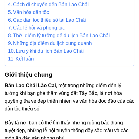
Cách di chuyển đến Bản Lao Chải
Văn hóa dân tộc
Các dân tộc thiểu số tại Lao Chải
Các lễ hội và phong tục
Thời điểm lý tưởng để du lịch Bản Lao Chải
Những địa điểm du lịch xung quanh
Lưu ý khi du lịch Bản Lao Chải
Kết luận
Giới thiệu chung
Bản Lao Chải Lào Cai,
một trong những điểm đến lý
tưởng khi bạn ghé thăm vùng đất Tây Bắc, là nơi hòa
quyện giữa vẻ đẹp thiên nhiên và văn hóa độc đáo của các
dân tộc thiểu số.
Đây là nơi bạn có thể tìm thấy những ruộng bậc thang
tuyệt đẹp, những lễ hội truyền thống đầy sắc màu và các
món ăn đặc sản phong phú.