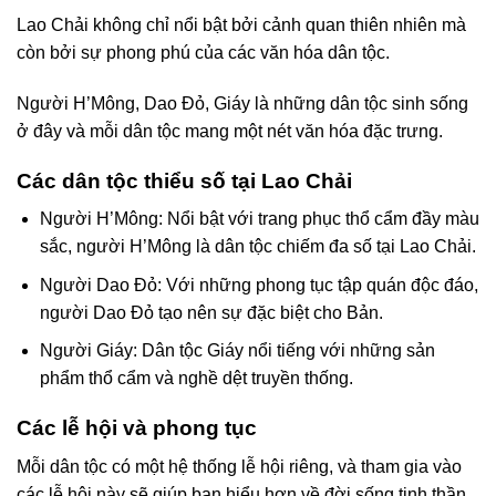
Lao Chải không chỉ nổi bật bởi cảnh quan thiên nhiên mà
còn bởi sự phong phú của các văn hóa dân tộc.
Người H’Mông, Dao Đỏ, Giáy là những dân tộc sinh sống
ở đây và mỗi dân tộc mang một nét văn hóa đặc trưng.
Các dân tộc thiểu số tại Lao Chải
Người H’Mông: Nổi bật với trang phục thổ cẩm đầy màu
sắc, người H’Mông là dân tộc chiếm đa số tại Lao Chải.
Người Dao Đỏ: Với những phong tục tập quán độc đáo,
người Dao Đỏ tạo nên sự đặc biệt cho Bản.
Người Giáy: Dân tộc Giáy nổi tiếng với những sản
phẩm thổ cẩm và nghề dệt truyền thống.
Các lễ hội và phong tục
Mỗi dân tộc có một hệ thống lễ hội riêng, và tham gia vào
các lễ hội này sẽ giúp bạn hiểu hơn về đời sống tinh thần