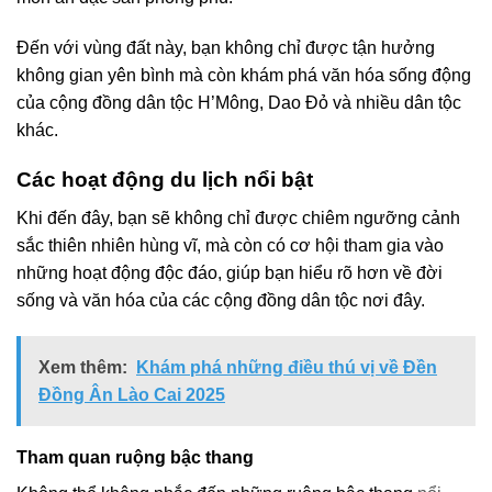
Đến với vùng đất này, bạn không chỉ được tận hưởng
không gian yên bình mà còn khám phá văn hóa sống động
của cộng đồng dân tộc H’Mông, Dao Đỏ và nhiều dân tộc
khác.
Các hoạt động du lịch nổi bật
Khi đến đây, bạn sẽ không chỉ được chiêm ngưỡng cảnh
sắc thiên nhiên hùng vĩ, mà còn có cơ hội tham gia vào
những hoạt động độc đáo, giúp bạn hiểu rõ hơn về đời
sống và văn hóa của các cộng đồng dân tộc nơi đây.
Xem thêm:
Khám phá những điều thú vị về Đền
Đồng Ân Lào Cai 2025
Tham quan ruộng bậc thang