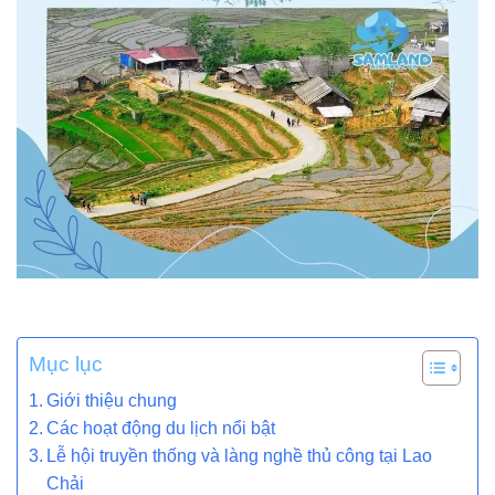
Mục lục
Giới thiệu chung
Các hoạt động du lịch nổi bật
Lễ hội truyền thống và làng nghề thủ công tại Lao
Chải