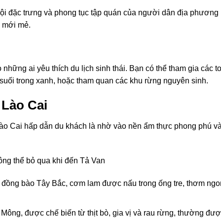
hội đặc trưng và phong tục tập quán của người dân địa phương
m mới mẻ.
hững ai yêu thích du lịch sinh thái. Bạn có thể tham gia các t
n suối trong xanh, hoặc tham quan các khu rừng nguyên sinh.
 Lào Cai
Lào Cai hấp dẫn du khách là nhờ vào nền ẩm thực phong phú v
ông thể bỏ qua khi đến Tả Van
 đồng bào Tây Bắc, cơm lam được nấu trong ống tre, thơm ngo
ông, được chế biến từ thịt bò, gia vị và rau rừng, thường đư