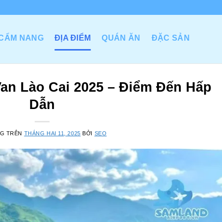
CẨM NANG
ĐỊA ĐIỂM
QUÁN ĂN
ĐẶC SẢN
an Lào Cai 2025 – Điểm Đến Hấp
Dẫn
NG TRÊN
THÁNG HAI 11, 2025
BỞI
SEO