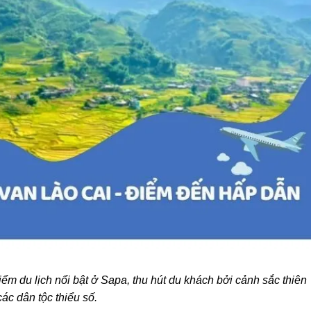
ểm du lịch nổi bật ở Sapa, thu hút du khách bởi cảnh sắc thiên
ác dân tộc thiểu số.