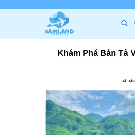
Chuyển
đến
nội
dung
Khám Phá Bản Tả V
ĐÃ ĐĂ