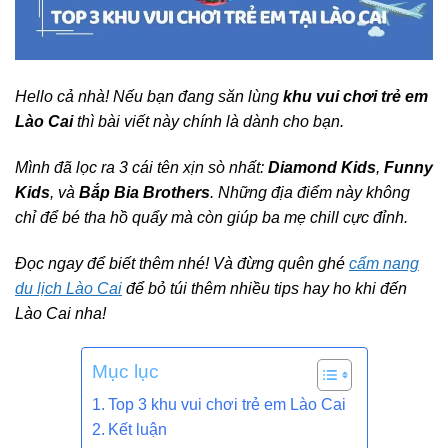
Hello cả nhà! Nếu bạn đang săn lùng
khu vui chơi trẻ em
Lào Cai
thì bài viết này chính là dành cho bạn.
Mình đã lọc ra 3 cái tên xịn sò nhất:
Diamond Kids
,
Funny
Kids
, và
Bắp Bia Brothers
. Những địa điểm này không
chỉ để bé tha hồ quẩy mà còn giúp ba mẹ chill cực đỉnh.
Đọc ngay để biết thêm nhé! Và đừng quên ghé
cẩm nang
du lịch Lào Cai
để bỏ túi thêm nhiều tips hay ho khi đến
Lào Cai nha!
Mục lục
Top 3 khu vui chơi trẻ em Lào Cai
Kết luận