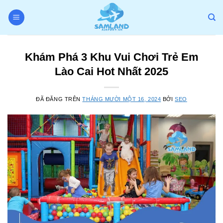
Chuyển
đến
nội
dung
Khám Phá 3 Khu Vui Chơi Trẻ Em
Lào Cai Hot Nhất 2025
ĐÃ ĐĂNG TRÊN
THÁNG MƯỜI MỘT 16, 2024
BỞI
SEO