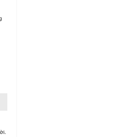
g
ời.