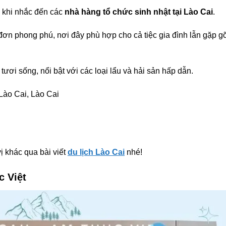
 khi nhắc đến các
nhà hàng tổ chức sinh nhật tại Lào Cai
.
c đơn phong phú, nơi đây phù hợp cho cả tiệc gia đình lẫn gặp g
ươi sống, nổi bật với các loại lẩu và hải sản hấp dẫn.
Lào Cai, Lào Cai
ị khác qua bài viết
du lịch Lào Cai
nhé!
 Việt