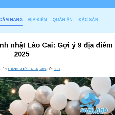
CẨM NANG
ĐỊA ĐIỂM
QUÁN ĂN
ĐẶC SẢN
nh nhật Lào Cai: Gợi ý 9 địa điểm
2025
TRÊN
THÁNG MƯỜI HAI 26, 2024
BỞI
SEO