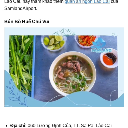
Lào Cai, hãy tham khảo thêm
quán ăn ngon Lào Cai
của
SamlandAirport.
Bún Bò Huế Chú Vui
Địa chỉ:
060 Lương Định Của, TT. Sa Pa, Lào Cai